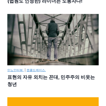
(법원도 인정한) 라이더는 노동자다!
민노인터뷰.
|
캡콜드케이스.
표현의 자유 외치는 꼰대, 민주주의 비웃는
청년