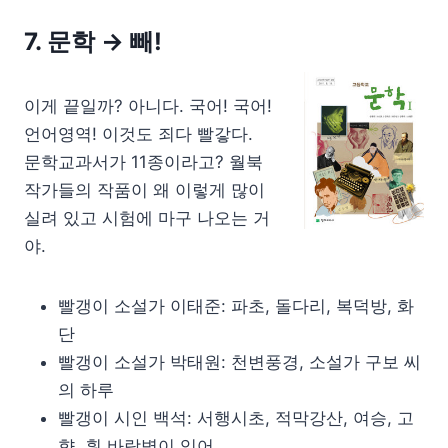
7. 문학
→ 빼!
이게 끝일까? 아니다. 국어! 국어!
언어영역! 이것도 죄다 빨갛다.
문학교과서가 11종이라고? 월북
작가들의 작품이 왜 이렇게 많이
실려 있고 시험에 마구 나오는 거
야.
빨갱이 소설가 이태준: 파초, 돌다리, 복덕방, 화
단
빨갱이 소설가 박태원: 천변풍경, 소설가 구보 씨
의 하루
빨갱이 시인 백석: 서행시초, 적막강산, 여승, 고
향, 흰 바람벽이 있어