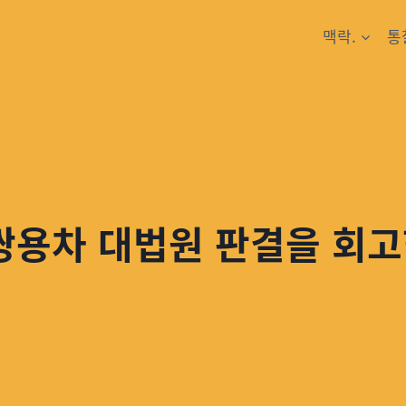
맥락.
통
쌍용차 대법원 판결을 회