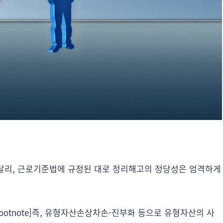
 달리, 근로기준법에 규정된 대로 정리해고의 정당성은 엄격하게
otnote]즉, 유형자산손상차손-진부화 등으로 유형자산의 사