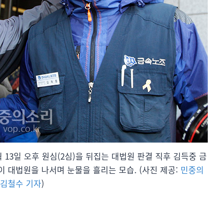
월 13일 오후 원심(2심)을 뒤집는 대법원 판결 직후 김득중 금
 대법원을 나서며 눈물을 흘리는 모습. (사진 제공:
민중의
 김철수 기자
)