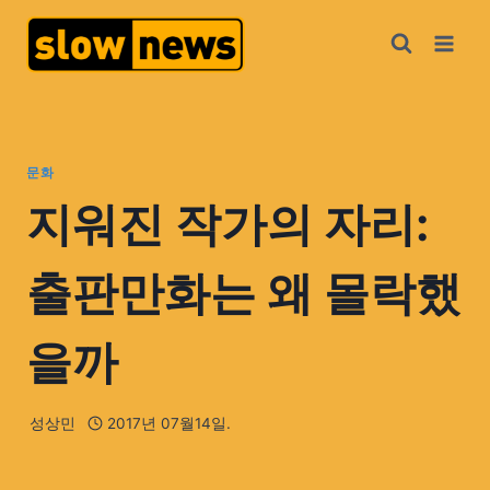
문화
지워진 작가의 자리:
출판만화는 왜 몰락했
을까
성상민
2017년 07월14일.