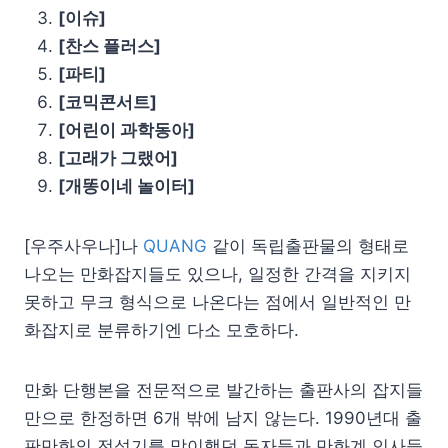
[이슈]
[찬스 플러스]
[파티]
[코믹콘서트]
[어린이 과학동아]
[고래가 그랬어]
[개똥이네 놀이터]
[우주사우나]나
QUANG
같이 독립출판물의 형태로
나오는 만화잡지들도 있으나, 일정한 간격을 지키지
못하고 무크 형식으로 나온다는 점에서 일반적인 만
화잡지로 분류하기엔 다소 모호하다.
만화 단행본을 전문적으로 발간하는 출판사의 잡지들
만으로 한정하면 6개 밖에 남지 않는다. 1990년대 출
판만화의 전성기를 맞이했던 독자들과 만화계 인사들