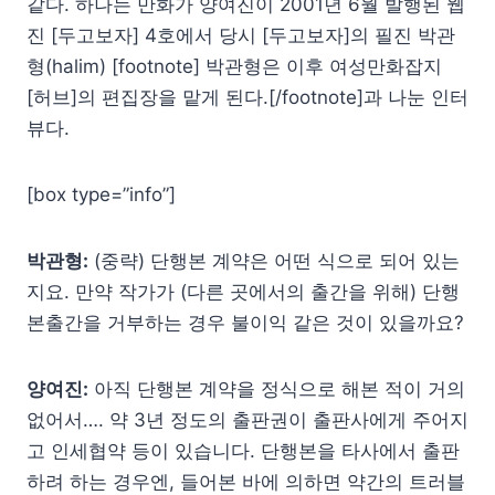
같다. 하나는 만화가 양여진이 2001년 6월 발행된 웹
진 [두고보자] 4호에서 당시 [두고보자]의 필진 박관
형(halim) [footnote] 박관형은 이후 여성만화잡지
[허브]의 편집장을 맡게 된다.[/footnote]과 나눈 인터
뷰다.
[box type=”info”]
박관형:
(중략) 단행본 계약은 어떤 식으로 되어 있는
지요. 만약 작가가 (다른 곳에서의 출간을 위해) 단행
본출간을 거부하는 경우 불이익 같은 것이 있을까요?
양여진:
아직 단행본 계약을 정식으로 해본 적이 거의
없어서…. 약 3년 정도의 출판권이 출판사에게 주어지
고 인세협약 등이 있습니다. 단행본을 타사에서 출판
하려 하는 경우엔, 들어본 바에 의하면 약간의 트러블