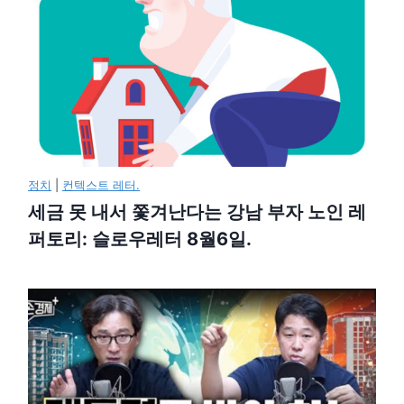
정치
|
컨텍스트 레터.
세금 못 내서 쫓겨난다는 강남 부자 노인 레
퍼토리: 슬로우레터 8월6일.