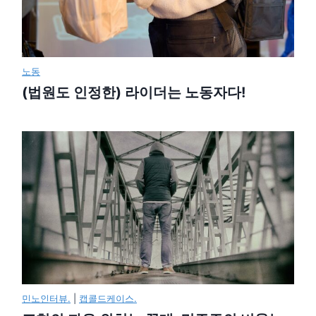
노동
(법원도 인정한) 라이더는 노동자다!
민노인터뷰.
|
캡콜드케이스.