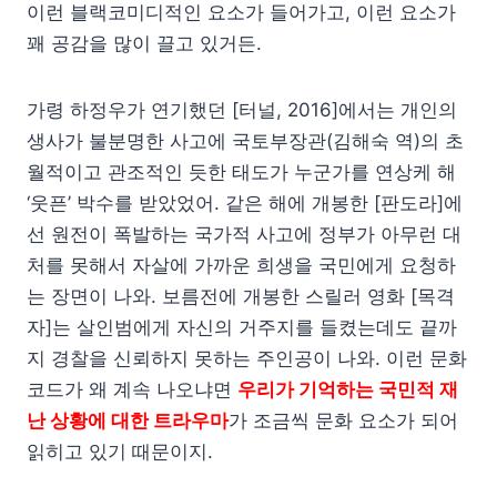
이런 블랙코미디적인 요소가 들어가고, 이런 요소가
꽤 공감을 많이 끌고 있거든.
가령 하정우가 연기했던 [터널, 2016]에서는 개인의
생사가 불분명한 사고에 국토부장관(김해숙 역)의 초
월적이고 관조적인 듯한 태도가 누군가를 연상케 해
‘웃픈’ 박수를 받았었어. 같은 해에 개봉한 [판도라]에
선 원전이 폭발하는 국가적 사고에 정부가 아무런 대
처를 못해서 자살에 가까운 희생을 국민에게 요청하
는 장면이 나와. 보름전에 개봉한 스릴러 영화 [목격
자]는 살인범에게 자신의 거주지를 들켰는데도 끝까
지 경찰을 신뢰하지 못하는 주인공이 나와. 이런 문화
코드가 왜 계속 나오냐면
우리가 기억하는 국민적 재
난 상황에 대한 트라우마
가 조금씩 문화 요소가 되어
읽히고 있기 때문이지.