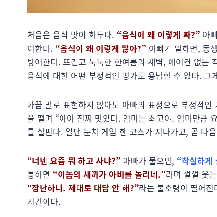
처음은 음식 맛이 화두다.
“음식이 왜 이렇게 짜?”
아빠
어한다.
“음식이 왜 이렇게 많아?”
아빠가 말하면, 동
방어한다. 뜨겁고 눅눅한 한여름의 새벽, 에어컨 없는 
음식에 대한 어떤 부정적인 평가도 용납할 수 없다. 그게
가끔 말로 표현하지 않아도 아빠의 표정으로 부정적인 
을 떨며 “아아 진짜 맛있다. 엄마는 최고야. 엄마만큼
를 살핀다. 일단 눈치 게임 한 코스가 지나가고, 곧 다
“너넨 요즘 뭐 하고 사냐?”
아빠가 물으면,
“착실하게 
통하면
“이놈의 새끼가 아비를 놀리네.”
라며 껄껄 웃는
“장난하나. 제대로 대답 안 해?”
라는 불호령이 떨어진
시간이다.