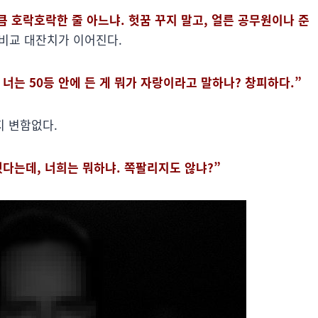
큼 호락호락한 줄 아느냐. 헛꿈 꾸지 말고, 얼른 공무원이나 준
 비교 대잔치가 이어진다.
 너는 50등 안에 든 게 뭐가 자랑이라고 말하나? 창피하다.”
지 변함없다.
줬다는데, 너희는 뭐하냐. 쪽팔리지도 않냐?”