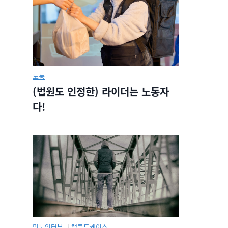
노동
(법원도 인정한) 라이더는 노동자
다!
민노인터뷰.
|
캡콜드케이스.