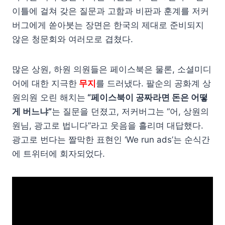
이틀에 걸쳐 갖은 질문과 고함과 비판과 훈계를 저커
버그에게 쏟아붓는 장면은 한국의 제대로 준비되지
않은 청문회와 여러모로 겹쳤다.
많은 상원, 하원 의원들은 페이스북은 물론, 소셜미디
어에 대한 지극한
무지
를 드러냈다. 팔순의 공화계 상
원의원 오린 해치는
“페이스북이 공짜라면 돈은 어떻
게 버느냐”
는 질문을 던졌고, 저커버그는 “어, 상원의
원님, 광고로 법니다”라고 웃음을 흘리며 대답했다.
광고로 번다는 짤막한 표현인 ‘We run ads’는 순식간
에 트위터에 회자되었다.