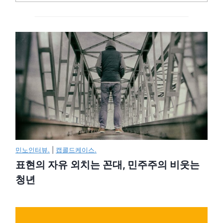
민노인터뷰.
|
캡콜드케이스.
표현의 자유 외치는 꼰대, 민주주의 비웃는
청년