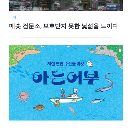
국제
매솟 검문소, 보호받지 못한 낯섦을 느끼다