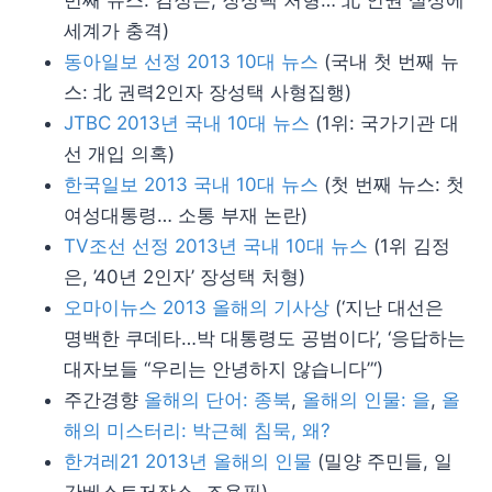
번째 뉴스: 김정은, 장성택 처형… 北 인권 실상에
세계가 충격)
동아일보 선정 2013 10대 뉴스
(국내 첫 번째 뉴
스: 北 권력2인자 장성택 사형집행)
JTBC 2013년 국내 10대 뉴스
(1위: 국가기관 대
선 개입 의혹)
한국일보 2013 국내 10대 뉴스
(첫 번째 뉴스: 첫
여성대통령… 소통 부재 논란)
TV조선 선정 2013년 국내 10대 뉴스
(1위 김정
은, ’40년 2인자’ 장성택 처형)
오마이뉴스 2013 올해의 기사상
(‘지난 대선은
명백한 쿠데타…박 대통령도 공범이다’, ‘응답하는
대자보들 “우리는 안녕하지 않습니다”‘)
주간경향
올해의 단어: 종북
,
올해의 인물: 을
,
올
해의 미스터리: 박근혜 침묵, 왜?
한겨레21 2013년 올해의 인물
(밀양 주민들, 일