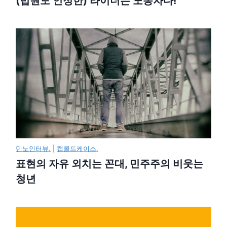
(법원도 인정한) 라이더는 노동자다!
민노인터뷰.
|
캡콜드케이스.
표현의 자유 외치는 꼰대, 민주주의 비웃는
청년