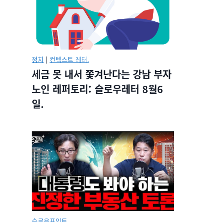
정치
|
컨텍스트 레터.
세금 못 내서 쫓겨난다는 강남 부자
노인 레퍼토리: 슬로우레터 8월6
일.
슬로우포인트