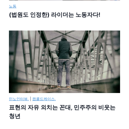
노동
(법원도 인정한) 라이더는 노동자다!
민노인터뷰.
|
캡콜드케이스.
표현의 자유 외치는 꼰대, 민주주의 비웃는
청년