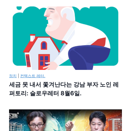
정치
|
컨텍스트 레터.
세금 못 내서 쫓겨난다는 강남 부자 노인 레
퍼토리: 슬로우레터 8월6일.