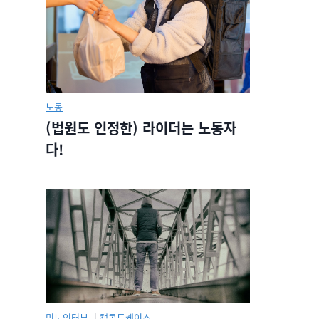
노동
(법원도 인정한) 라이더는 노동자
다!
민노인터뷰.
|
캡콜드케이스.