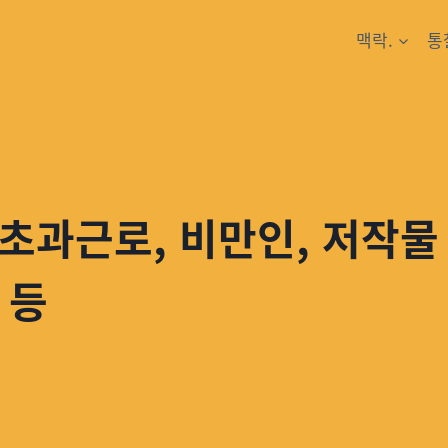
맥락.
통
초과근로, 비만인, 저작물
 등