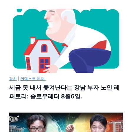
정치
|
컨텍스트 레터.
세금 못 내서 쫓겨난다는 강남 부자 노인 레
퍼토리: 슬로우레터 8월6일.