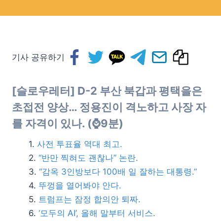
기사 공유하기
[슬로우레터] D-2 부산 북갑과 평택을은
초접전 양상…
정용진이 격노하고 사장 자
를 자격이 있나
. (⌚9분)
사전 투표율 역대 최고.
“반만 찍혀도 괜찮나” 논란.
“감옥 3인방보다 100배 일 잘하는 대통령.”
뚜껑을 열어봐야 안다.
트럼프는 잠정 합의안 퇴짜.
‘모두의 AI’, 올해 말부터 서비스.