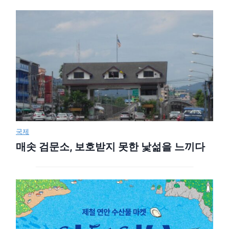
국제
매솟 검문소, 보호받지 못한 낯섦을 느끼다