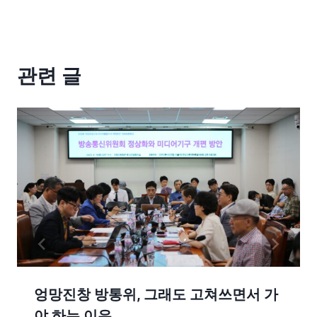
관련 글
엉망진창 방통위, 그래도 고쳐쓰면서 가
야 하는 이유.