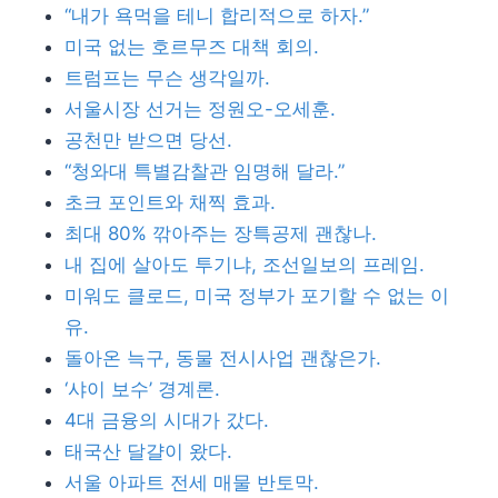
“내가 욕먹을 테니 합리적으로 하자.”
미국 없는 호르무즈 대책 회의.
트럼프는 무슨 생각일까.
서울시장 선거는 정원오-오세훈.
공천만 받으면 당선.
“청와대 특별감찰관 임명해 달라.”
초크 포인트와 채찍 효과.
최대 80% 깎아주는 장특공제 괜찮나.
내 집에 살아도 투기냐, 조선일보의 프레임.
미워도 클로드, 미국 정부가 포기할 수 없는 이
유.
돌아온 늑구, 동물 전시사업 괜찮은가.
‘샤이 보수’ 경계론.
4대 금융의 시대가 갔다.
태국산 달걀이 왔다.
서울 아파트 전세 매물 반토막.