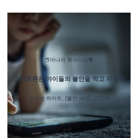
📕마냐의 북라이딩📚
스마트폰은 아이들의 불안을 먹고 자란다
조너선 하이트, [불안 세대] (2024)