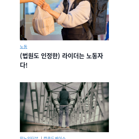
노동
(법원도 인정한) 라이더는 노동자
다!
민노인터뷰.
|
캡콜드케이스.