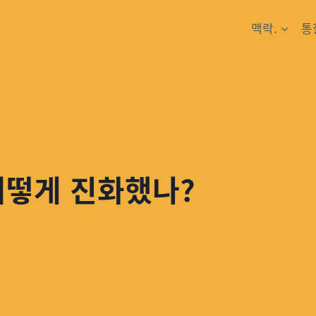
맥락.
통
어떻게 진화했나?