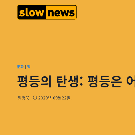
문화
|
책
평등의 탄생: 평등은 
임명묵
2020년 09월22일.