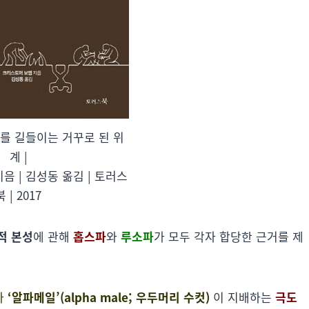
자를 길들이는 거꾸로 된 위
계 |
음 | 김성동 옮김 | 토러스
북 | 2017
적 본성
에 관해
홉스파
와
루소파
가 모두 각자 합당한 근거를 제
가
‘알파메일’(alpha male; 우두머리 수컷)
이 지배하는
극도