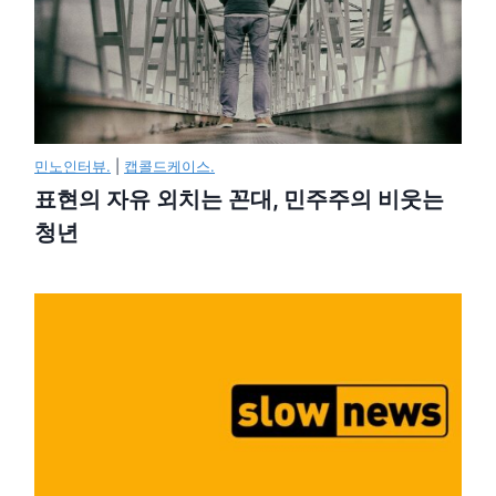
민노인터뷰.
|
캡콜드케이스.
표현의 자유 외치는 꼰대, 민주주의 비웃는
청년