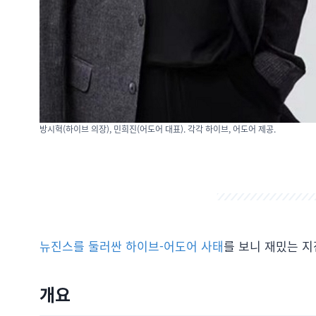
방시혁(하이브 의장), 민희진(어도어 대표). 각각 하이브, 어도어 제공.
뉴진스를 둘러싼 하이브-어도어 사태
를 보니 재밌는 지
개요