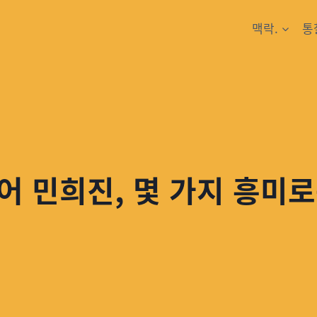
맥락.
통
도어 민희진, 몇 가지 흥미