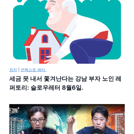
정치
|
컨텍스트 레터.
세금 못 내서 쫓겨난다는 강남 부자 노인 레
퍼토리: 슬로우레터 8월6일.