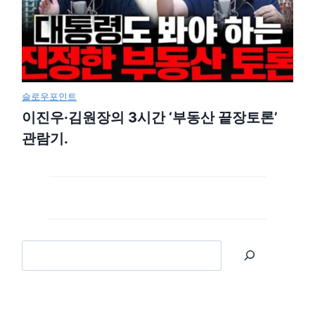
슬로우포인트
이진우·김원장의 3시간 ‘부동산 끝장토론’
관람기.