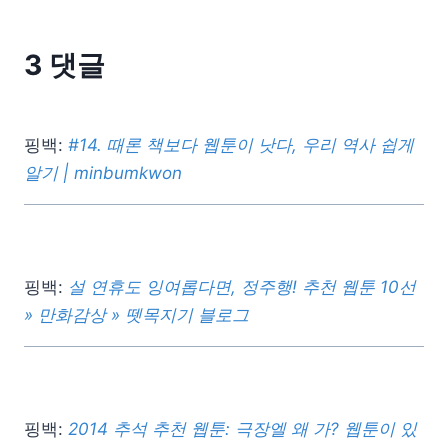
3 댓글
핑백:
#14. 때론 책보다 웹툰이 낫다, 우리 역사 쉽게
알기 | minbumkwon
핑백:
설 연휴도 잉여롭다면, 정주행! 추천 웹툰 10선
» 만화감상 » 뗏목지기 블로그
핑백:
2014 추석 추천 웹툰: 극장엘 왜 가? 웹툰이 있