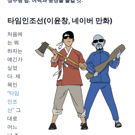
정주행 팁: 여백과 풍경을 즐길 것.
타임인조선(이윤창, 네이버 만화)
처음에
는 뭐
하자는
얘긴가
싶었
다. 제
목인
“타임
인조
선”
그
대로
어느