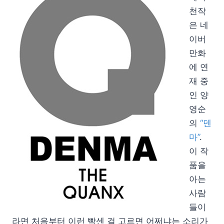
천작
은 네
이버
만화
에 연
재 중
인 양
영순
의
“덴
마”
.
이 작
품을
아는
사람
들이
라면 처음부터 이런 빡센 걸 고르면 어쩌냐는 소리가