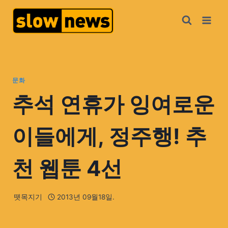
문화
추석 연휴가 잉여로운
이들에게, 정주행! 추
천 웹툰 4선
뗏목지기
2013년 09월18일.