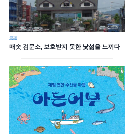
국제
매솟 검문소, 보호받지 못한 낯섦을 느끼다