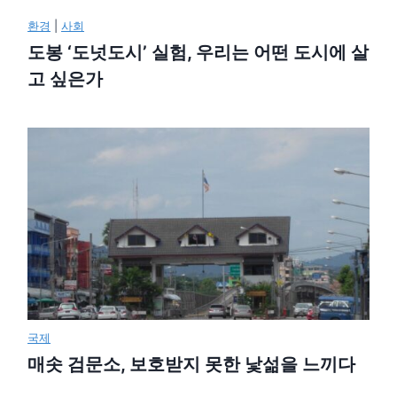
환경
|
사회
도봉 ‘도넛도시’ 실험, 우리는 어떤 도시에 살
고 싶은가
국제
매솟 검문소, 보호받지 못한 낯섦을 느끼다