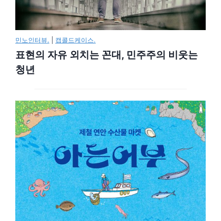
민노인터뷰.
|
캡콜드케이스.
표현의 자유 외치는 꼰대, 민주주의 비웃는
청년