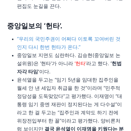
편집도 눈길을 끈다.
중앙일보의 ‘헌타’.
“우리의 국민주권이 어쩌다 이토록 꼬여버린 것
인지 다시 한번 헌타가 온다.”
중앙일보 지면도 심란하다. 김승현(중앙일보 논
설위원)은 ‘현타’가 아니라
‘헌타’
라고 했다.
‘헌법
자각 타임’
이다.
윤석열을 두고는 “임기 5년을 임대한 집주인을
월세 안 낸 세입자 취급을 한 것”이라며 “민주적
정당성을 도둑맞았다”고 평가했다. 이재명이 “대
통령 임기 중엔 재판이 정지된다는 게 다수설”이
라고 한 걸 두고는 “집주인과 계약도 하기 전에
위장전입부터 한 꼴”이라고 평가했다. 양비론처
럼 보이지만
결국 윤석열이 이재명을 키웠다는 분