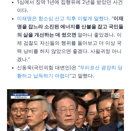
1심에서 징역 1년에 집행유예 2년을 받았던 사건
이다.
이재명은 항소심 선고 직후 이렇게 말했다.
“
이재
명을 잡느라 소진된 에너지를 산불을 잡고 국민들
의 삶을 개선하는 데 썼으면
얼마나 좋았겠나. 이
제 검찰도 자신들의 행위를 돌아보고 더 이상 국
력 낭비를 하지 않았으면 좋겠다. 사필귀정 아니
겠나.”
신동욱(국민의힘 대변인)은 “
우리로선 굉장히 당
황하고 납득하기 어렵다
”고 말했다.