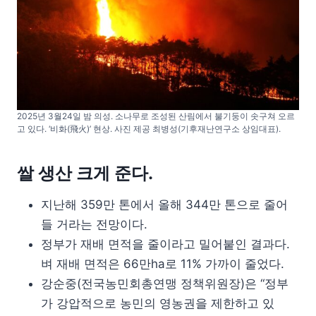
2025년 3월24일 밤 의성. 소나무로 조성된 산림에서 불기둥이 솟구쳐 오르
고 있다. ‘비화(飛火)’ 현상. 사진 제공 최병성(기후재난연구소 상임대표).
쌀 생산 크게 준다.
지난해 359만 톤에서 올해 344만 톤으로 줄어
들 거라는 전망이다.
정부가 재배 면적을 줄이라고 밀어붙인 결과다.
벼 재배 면적은 66만ha로 11% 가까이 줄었다.
강순중(전국농민회총연맹 정책위원장)은 “정부
가 강압적으로 농민의 영농권을 제한하고 있