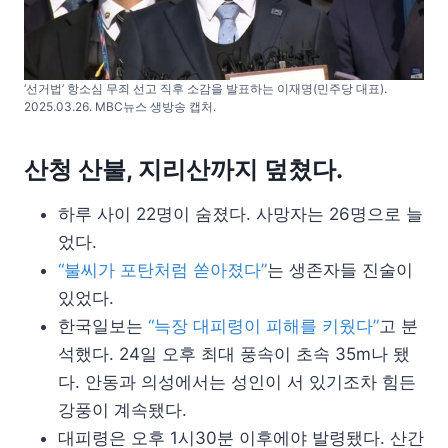
‘선거법’ 항소심 무죄 선고 직후 소감을 발표하는 이재명(민주당 대표).
2025.03.26. MBC뉴스 생방송 캡처.
산청 산불, 지리산까지 덮쳤다.
하루 사이 22명이 숨졌다. 사망자는 26명으로 늘
었다.
“불씨가 포탄처럼 쏟아졌다”
는 생존자들 진술이
있었다.
한국일보는
“늑장 대피령이 피해를 키웠다”
고 분
석했다. 24일 오후 최대 풍속이 초속 35m나 됐
다. 안동과 의성에서는 성인이 서 있기조차 힘든
강풍이 계속됐다.
대피령은 오후 1시30분 이후에야 발령됐다. 산간