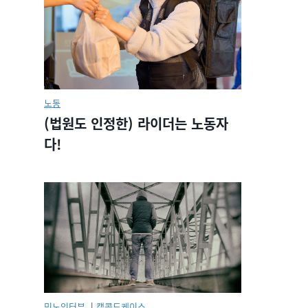
노동
(법원도 인정한) 라이더는 노동자
다!
민노인터뷰.
|
캡콜드케이스.