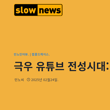
민노인터뷰.
|
캡콜드케이스.
극우 유튜브 전성시대:
민노씨
2025년 02월24일.