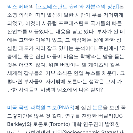
막스 베버
의
[프로테스탄트 윤리와 자본주의 정신]
은
소명 의식에 따라 열심히 일한 사람이 부를 거머쥐게
되었고, 이것이 서유럽 프로테스탄트 국가들의 빠른
산업화를 이끌었다는 내용을 담고 있다. 부자가 된 데
에는 그만한 이유가 있고, 그 핵심에는 삶에 관한 성
실한 태도가 자리 잡고 있다는 분석이다. 주변에서 ‘요
즘에는 좋은 집안 애들이 마음도 착해’라는 말을 듣는
것은 어렵지 않다. 워렌 버핏이나 빌 게이츠와 같은
세계적 갑부들의 기부 소식은 연일 뉴스를 채운다. 그
렇다면 부자들이 자기밖에 모른다는 생각은 그저 가
난한 사람들의 시샘과 냉소에서 나온 걸까?
미국 국립 과학원 회보(PNAS)
에 실린
논문
을 보면 꼭
그렇지만은 않은 것 같다. 연구를 진행한 버클리(UC
Berkley)와 토론토(Toronto) 대학 연구진이 발표한
바로는, 사회경제적 지위(Socioeconomic Status)가