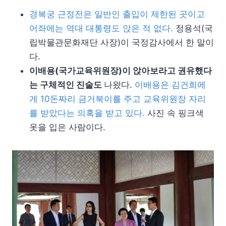
경복궁 근정전은 일반인 출입이 제한된 곳이고
어좌에는 역대 대통령도 앉은 적 없다.
정용석(국
립박물관문화재단 사장)이 국정감사에서 한 말이
다.
이배용(국가교육위원장)이 앉아보라고 권유했다
는 구체적인 진술도
나왔다.
이배용은 김건희에
게 10돈짜리 금거북이를 주고 교육위원장 자리
를 받았다는 의혹을 받고 있다.
사진 속 핑크색
옷을 입은 사람이다.