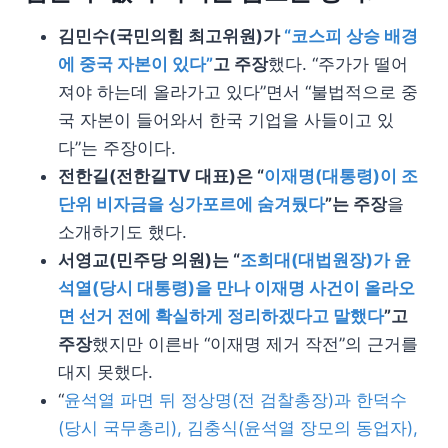
김민수(국민의힘 최고위원)가
“코스피 상승 배경
에 중국 자본이 있다”
고 주장
했다. “주가가 떨어
져야 하는데 올라가고 있다”면서 “불법적으로 중
국 자본이 들어와서 한국 기업을 사들이고 있
다”는 주장이다.
전한길(전한길TV 대표)은 “
이재명(대통령)이 조
단위 비자금을 싱가포르에 숨겨뒀다
”는 주장
을
소개하기도 했다.
서영교(민주당 의원)는 “
조희대(대법원장)가 윤
석열(당시 대통령)을 만나 이재명 사건이 올라오
면 선거 전에 확실하게 정리하겠다고 말했다
”고
주장
했지만 이른바 “이재명 제거 작전”의 근거를
대지 못했다.
“
윤석열 파면 뒤 정상명(전 검찰총장)과 한덕수
(당시 국무총리), 김충식(윤석열 장모의 동업자),