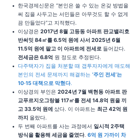
한국경제신문은 “본인은 쓸 수 있는 온갖 방법을
써 집을 사두고는 서민들은 아무것도 할 수 없게
끔 만들었다”고 지적했다.
이상경은
2017년 8월 고등동 아파트 판교밸리호
반써밋 84㎡를 6.5억 원에 사서 2025년 6월
11.5억 원에 팔고 이 아파트에 전세로
들어갔다.
전세금은 6.8억
원 정도로 추정된다.
다주택자가 집을 처분할 때 갭투자자에게 매도해
본인의 전세 문제까지 해결하는
‘주인 전세’는
10·15 대책으로 막혔다
.
이상경의 부인은
2024년 7월 백현동 아파트 판
교푸르지오그랑블 117㎡를 전세 14.8억 원을 끼
고 33.5억 원에
샀다. 이 아파트는
최근 42억 원
까지
올랐다.
두 번째 아파트를 사는 과정에서
일시적 2주택
방식을 활용해 세금을 줄였다
.
6억 원 가까이 차