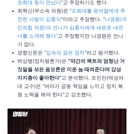
조희대 등이 만났다
”고 주장하기도 했다.
최혁신(무소속 의원)은 “
조희대를 윤석열에게 추
천한 사람이 김충식
”이라고 주장했다. “
나경원(국
민의힘 의원)의 언니가 김충식에게 새로운 내연
녀를 소개해 줬다”
고 주장했지만 나경원은 언니
가 없다.
경향신문은 “
입속의 검은 정치
”라고 평가했다.
박상병(정치평론가)은
“약간의 팩트와 엄청난 거
짓말을 섞은 음모론은 미운 놈 때려준다며 강성
지지층이 좋아한다”
고 분석했다. 조진만(덕성여
대 교수)은 “여야가 공동 책임을 느끼고 정치 복
원 노력을 해야 한다”고 강조했다.