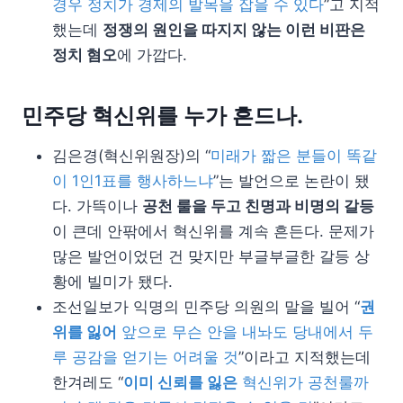
경우 정치가 경제의 발목을 잡을 수 있다
”고 지적
했는데
정쟁의 원인을 따지지 않는 이런 비판은
정치 혐오
에 가깝다.
민주당 혁신위를 누가 흔드나.
김은경(혁신위원장)의 “
미래가 짧은 분들이 똑같
이 1인1표를 행사하느냐
”는 발언으로 논란이 됐
다. 가뜩이나
공천 룰을 두고 친명과 비명의 갈등
이 큰데 안팎에서 혁신위를 계속 흔든다. 문제가
많은 발언이었던 건 맞지만 부글부글한 갈등 상
황에 빌미가 됐다.
조선일보가 익명의 민주당 의원의 말을 빌어 “
권
위를 잃어
앞으로 무슨 안을 내놔도 당내에서 두
루 공감을 얻기는 어려울 것
”이라고 지적했는데
한겨레도 “
이미 신뢰를 잃은
혁신위가 공천룰까