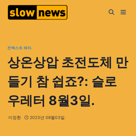
컨텍스트 레터.
상온상압 초전도체 만
들기 참 쉽죠?: 슬로
우레터 8월3일.
이정환
2023년 08월03일.