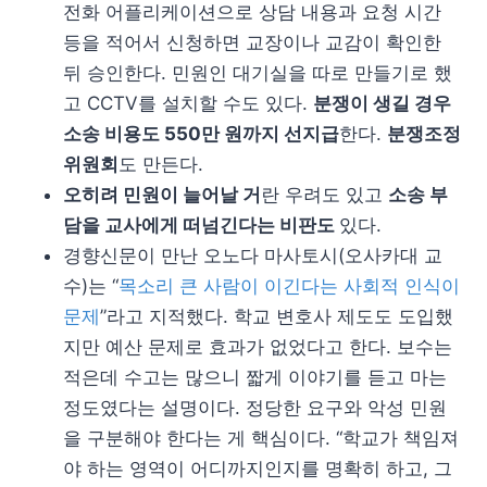
전화 어플리케이션으로 상담 내용과 요청 시간
등을 적어서 신청하면 교장이나 교감이 확인한
뒤 승인한다. 민원인 대기실을 따로 만들기로 했
고 CCTV를 설치할 수도 있다.
분쟁이 생길 경우
소송 비용도 550만 원까지 선지급
한다.
분쟁조정
위원회
도 만든다.
오히려 민원이 늘어날 거
란 우려도 있고
소송 부
담을 교사에게 떠넘긴다는 비판도
있다.
경향신문이 만난 오노다 마사토시(오사카대 교
수)는 “
목소리 큰 사람이 이긴다는 사회적 인식이
문제
”라고 지적했다. 학교 변호사 제도도 도입했
지만 예산 문제로 효과가 없었다고 한다. 보수는
적은데 수고는 많으니 짧게 이야기를 듣고 마는
정도였다는 설명이다. 정당한 요구와 악성 민원
을 구분해야 한다는 게 핵심이다. “학교가 책임져
야 하는 영역이 어디까지인지를 명확히 하고, 그