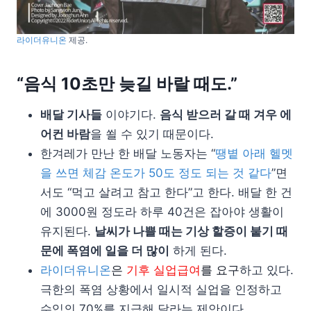
라이더유니온
제공.
“음식 10초만 늦길 바랄 때도.”
배달 기사들
이야기다.
음식 받으러 갈 때 겨우 에
어컨 바람
을 쐴 수 있기 때문이다.
한겨레가 만난 한 배달 노동자는 “
땡볕 아래 헬멧
을 쓰면 체감 온도가 50도 정도 되는 것 같다
”면
서도 “먹고 살려고 참고 한다”고 한다. 배달 한 건
에 3000원 정도라 하루 40건은 잡아야 생활이
유지된다.
날씨가 나쁠 때는 기상 할증이 붙기 때
문에 폭염에 일을 더 많이
하게 된다.
라이더유니온
은
기후 실업급여
를 요구
하고 있다.
극한의 폭염 상황에서 일시적 실업을 인정하고
수입의 70%를 지급해 달라는 제안이다.