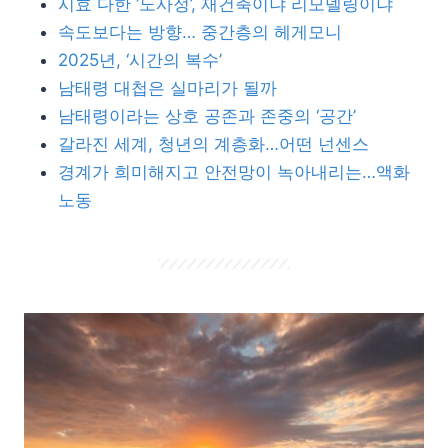
시효 다한 ‘노사정’, 재건축이냐 리모델링이냐
속도보다는 방향… 중간층의 헤게모니
2025년, ‘시간의 복수’
남태령 대첩은 실마리가 될까
남태령이라는 상호 공존과 존중의 ‘공간’
갈라진 세계, 청년의 계층화…어떤 넌센스
경계가 희미해지고 안전망이 녹아내리는…액화
노동