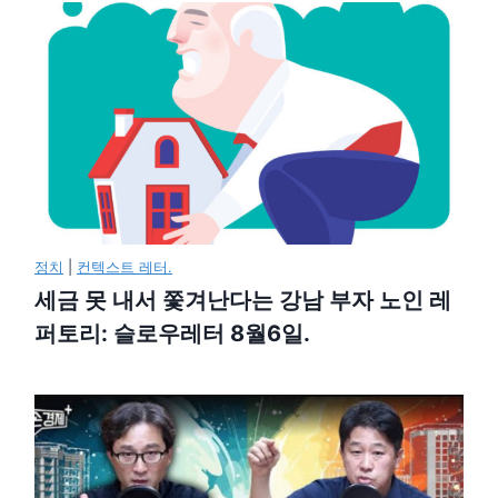
정치
|
컨텍스트 레터.
세금 못 내서 쫓겨난다는 강남 부자 노인 레
퍼토리: 슬로우레터 8월6일.