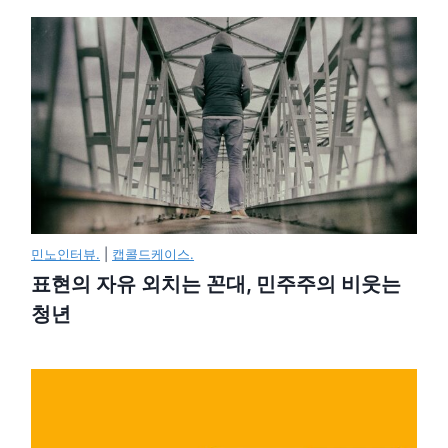
민노인터뷰.
|
캡콜드케이스.
표현의 자유 외치는 꼰대, 민주주의 비웃는
청년