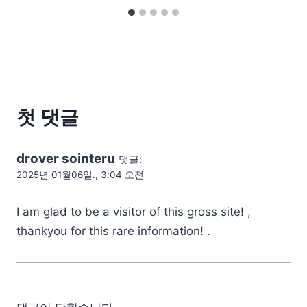
첫 댓글
drover sointeru
댓글:
2025년 01월06일., 3:04 오전
I am glad to be a visitor of this gross site! ,
thankyou for this rare information! .