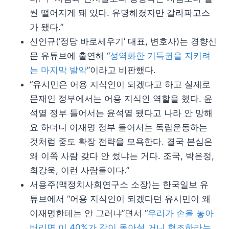
씬 떨어지게 돼 있다. 유명해졌지만 갈라파고스
가 됐다.”
신인규(’정당 바로세우기’ 대표, 변호사)는 경향신
문 유튜브에 출연해 “
성역화한 기득권을 지키려
는 마지막 발악
”이라고 비판했다.
“유시민은 어용 지식인이 되겠다고 하고 실제로
문재인 정부에서는 어용 지식인 역할을 했다. 윤
석열 정부 들어서는 윤석열 됐다고 나라 안 망해
요 하더니 이재명 정부 들어서는 독립운동하는
것처럼 중도 확장 전략을 모욕한다. 결국 본심은
왜 이쪽 사람 갖다 안 썼냐는 거다. 조국, 박은정,
최강욱, 이런 사람들이다.”
서용주(맥정치사회연구소 소장)는 한국일보 유
튜브에서 “어용 지식인이 되겠다던 유시민이 왜
이재명한테는 안 그러냐”면서 “
우리가 손을 놓아
버리면 이 40%가 같이 돌아설 거니 협조하라는