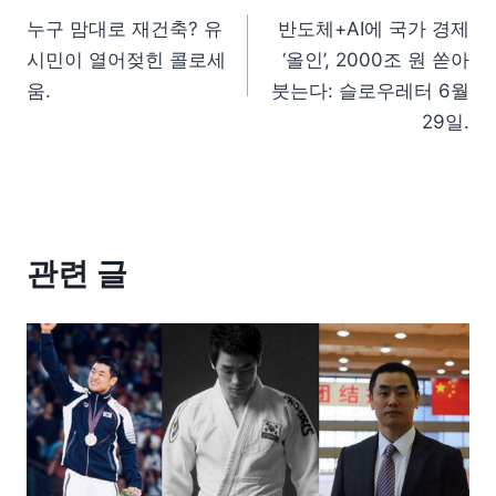
누구 맘대로 재건축? 유
반도체+AI에 국가 경제
시민이 열어젖힌 콜로세
‘올인’, 2000조 원 쏟아
움.
붓는다: 슬로우레터 6월
29일.
관련 글