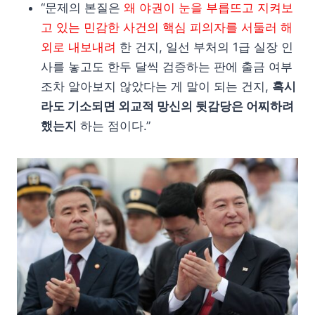
“문제의 본질은
왜 야권이 눈을 부릅뜨고 지켜보
고 있는 민감한 사건의 핵심 피의자를 서둘러 해
외로 내보내려
한 건지, 일선 부처의 1급 실장 인
사를 놓고도 한두 달씩 검증하는 판에 출금 여부
조차 알아보지 않았다는 게 말이 되는 건지,
혹시
라도 기소되면 외교적 망신의 뒷감당은 어찌하려
했는지
하는 점이다.”