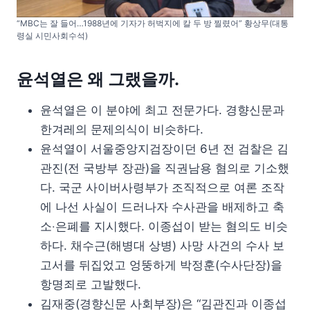
“MBC는 잘 들어…1988년에 기자가 허벅지에 칼 두 방 찔렸어” 황상무(대통
령실 시민사회수석)
윤석열은 왜 그랬을까.
윤석열은 이 분야에 최고 전문가다. 경향신문과
한겨레의 문제의식이 비슷하다.
윤석열이 서울중앙지검장이던 6년 전 검찰은 김
관진(전 국방부 장관)을 직권남용 혐의로 기소했
다. 국군 사이버사령부가 조직적으로 여론 조작
에 나선 사실이 드러나자 수사관을 배제하고 축
소‧은폐를 지시했다. 이종섭이 받는 혐의도 비슷
하다. 채수근(해병대 상병) 사망 사건의 수사 보
고서를 뒤집었고 엉뚱하게 박정훈(수사단장)을
항명죄로 고발했다.
김재중(경향신문 사회부장)은 “김관진과 이종섭