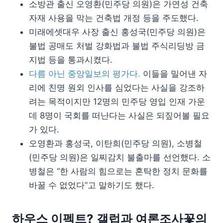
소방관 출신 오영환(민주당 의원)은 가연성 건축
자재 사용을 막는 건축법 개정 등을 주도했다.
미래에셋대우 사장 출신 홍성국(민주당 의원)은
불법 공매도 처벌 강화법과 불법 주식리딩방 금
지법 등을 통과시켰다.
다름 아닌 중앙일보의 평가다.
이들을 밀어낸 자
리에 친명 원외 인사를 심었다는 사실을 강조하
려는 목적이지만 12명의 민주당 영입 인재 가운
데 8명이 국회를 떠난다는 사실은 되짚어볼 필요
가 있다.
오영환과 홍성국, 이탄희(민주당 의원), 소병철
(민주당 의원)은 일찌감치 불출마를 선언했다. 소
병철은 “한 사람의 힘으로는 혼탁한 정치 문화를
바꿀 수 없었다”고 말하기도 했다.
하우스 이펙트? 갤럽과 여론조사꽃의