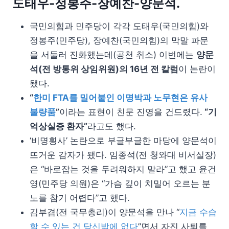
도태우-정봉주-장예찬-양문석.
국민의힘과 민주당이 각각 도태우(국민의힘)와
정봉주(민주당), 장예찬(국민의힘)의 막말 파문
을 서둘러 진화했는데(공천 취소) 이번에는
양문
석(전 방통위 상임위원)의 16년 전 칼럼
이 논란이
됐다.
“
한미 FTA를 밀어붙인 이명박과 노무현은 유사
불량품
”
이라는 표현이 친문 진영을 건드렸다.
“기
억상실증 환자”
라고도 했다.
‘비명횡사’ 논란으로 부글부글한 마당에 양문석이
뜨거운 감자가 됐다. 임종석(전 청와대 비서실장)
은 “바로잡는 것을 두려워하지 말라”고 했고 윤건
영(민주당 의원)은 “가슴 깊이 치밀어 오르는 분
노를 참기 어렵다”고 했다.
김부겸(전 국무총리)이 양문석을 만나 “
지금 수습
할 수 있는 건 당신밖에 없다
”면서 자진 사퇴를