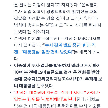
은 겹치는 지점이 많다”고 지적했다. “윤석열이
수사 외압 의혹이 명명백백하게 밝혀졌을 때의
결말을 예견할 수 있을 것”이고 그래서 “상식과
법치에 벗어나는 일”인데도 “대사 자리를 줘서 내
보냈다”는 이야기다.
손원제(한겨레 논설위원)는 지난주 MBC 기사를
다시 끌어냈다.
“’
수사 결과 발표 중단’ 변심 직
전… ‘대통령실’ 일반 전화 받았다
”
는 제목의 기사
다.
이종섭이 수사 결과를 발표하지 말라고 지시하기
10여 분 전에 스마트폰으로 걸려 온 전화를 받았
는데 공수처(고위공직자범죄수사처)가 추적해 보
니 대통령실
번호였다.
“
미국은 대통령이 자신이 관련된 사건 수사에 개
입하는 행위를 ‘사법방해죄’로 단죄
한다. 리처드
닉슨(전 미국 대통령)이
워터게이트
수사·기소를