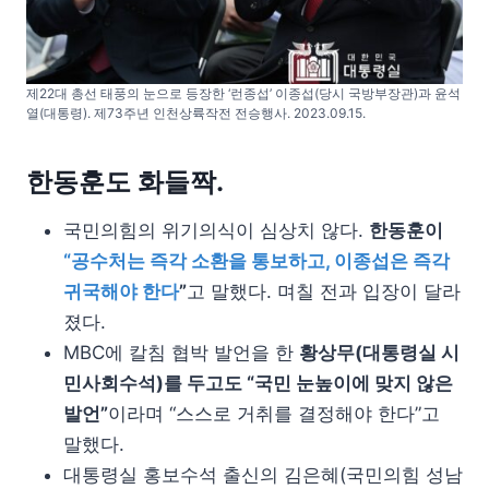
제22대 총선 태풍의 눈으로 등장한 ‘런종섭’ 이종섭(당시 국방부장관)과 윤석
열(대통령). 제73주년 인천상륙작전 전승행사. 2023.09.15.
한동훈도 화들짝.
국민의힘의 위기의식이 심상치 않다.
한동훈이
“공수처는 즉각 소환을 통보하고, 이종섭은 즉각
귀국해야 한다
”
고 말했다. 며칠 전과 입장이 달라
졌다.
MBC에 칼침 협박 발언을 한
황상무(대통령실 시
민사회수석)를 두고도 “국민 눈높이에 맞지 않은
발언”
이라며 “스스로 거취를 결정해야 한다”고
말했다.
대통령실 홍보수석 출신의 김은혜(국민의힘 성남