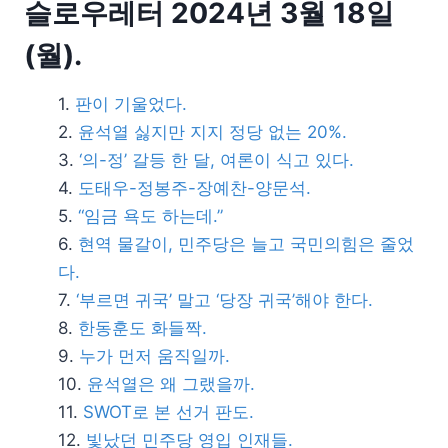
슬로우레터 2024년 3월 18일
(월).
판이 기울었다.
윤석열 싫지만 지지 정당 없는 20%.
‘의-정’ 갈등 한 달, 여론이 식고 있다.
도태우-정봉주-장예찬-양문석.
“임금 욕도 하는데.”
현역 물갈이, 민주당은 늘고 국민의힘은 줄었
다.
‘부르면 귀국’ 말고 ‘당장 귀국’해야 한다.
한동훈도 화들짝.
누가 먼저 움직일까.
윤석열은 왜 그랬을까.
SWOT로 본 선거 판도.
빛났던 민주당 영입 인재들.