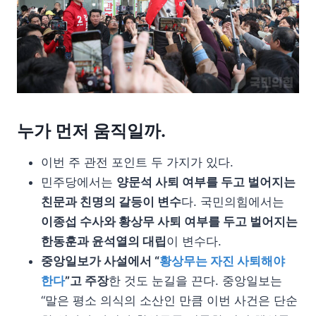
누가 먼저 움직일까.
이번 주 관전 포인트 두 가지가 있다.
민주당에서는
양문석 사퇴 여부를 두고 벌어지는
친문과 친명의 갈등이 변수
다. 국민의힘에서는
이종섭 수사와 황상무 사퇴 여부를 두고 벌어지는
한동훈과 윤석열의 대립
이 변수다.
중앙일보가 사설에서 “
황상무는 자진 사퇴해야
한다
”고 주장
한 것도 눈길을 끈다. 중앙일보는
“말은 평소 의식의 소산인 만큼 이번 사건은 단순