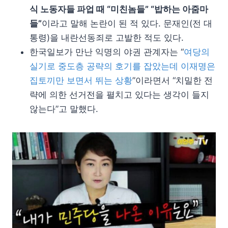
식 노동자들 파업 때 “미친놈들” “밥하는 아줌마
들”
이라고 말해 논란이 된 적 있다. 문재인(전 대
통령)을 내란선동죄로 고발한 적도 있다.
한국일보가 만난 익명의 야권 관계자는 “
여당의
실기로 중도층 공략의 호기를 잡았는데 이재명은
집토끼만 보면서 뛰는 상황
”이라면서 “치밀한 전
략에 의한 선거전을 펼치고 있다는 생각이 들지
않는다”고 말했다.