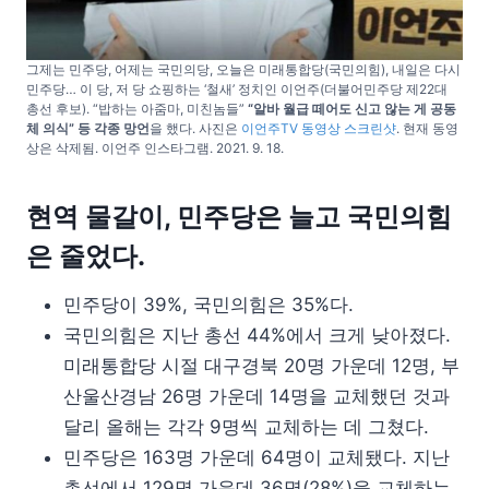
그제는 민주당, 어제는 국민의당, 오늘은 미래통합당(국민의힘), 내일은 다시
민주당… 이 당, 저 당 쇼핑하는 ‘철새’ 정치인 이언주(더불어민주당 제22대
총선 후보). “밥하는 아줌마, 미친놈들”
“알바 월급 떼어도 신고 않는 게 공동
체 의식” 등 각종 망언
을 했다. 사진은
이언주TV 동영상 스크린샷
. 현재 동영
상은 삭제됨. 이언주 인스타그램. 2021. 9. 18.
현역 물갈이, 민주당은 늘고 국민의힘
은 줄었다.
민주당이 39%, 국민의힘은 35%다.
국민의힘은 지난 총선 44%에서 크게 낮아졌다.
미래통합당 시절 대구경북 20명 가운데 12명, 부
산울산경남 26명 가운데 14명을 교체했던 것과
달리 올해는 각각 9명씩 교체하는 데 그쳤다.
민주당은 163명 가운데 64명이 교체됐다. 지난
총선에서 129명 가운데 36명(28%)을 교체하는