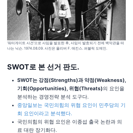
‘워터게이트 사건’으로 사임을 발표한 후, 사임이 발효되기 전에 백악관을 떠
나는 닉슨. 1974.08.09. 사진은 올리버 F. 애킨스. 퍼블릭 도메인.
SWOT로 본 선거 판도.
SWOT는 강점(Strengths)과 약점(Weakness),
기회(Opportunities), 위협(Threats)
의 요인을
분석하는 경영전략 분석 도구다.
중앙일보는 국민의힘의 위협 요인이 민주당의 기
회 요인이라고 분석했다.
국민의힘의 위협 요인은 이종섭 출국 논란과 의
료 대란 장기화다.