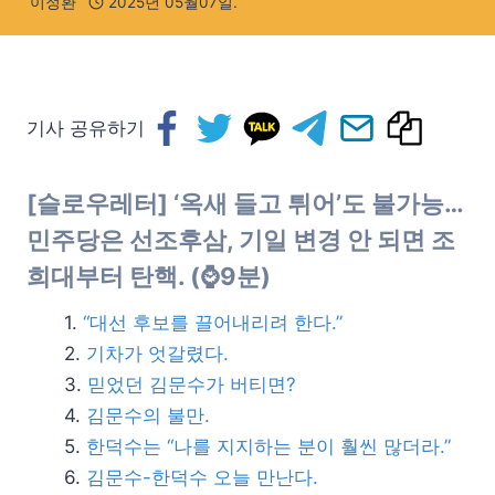
이정환
2025년 05월07일.
기사 공유하기
[슬로우레터] ‘옥새 들고 튀어’도 불가능…
민주당은 선조후삼, 기일 변경 안 되면 조
희대부터 탄핵. (⌚9분)
“대선 후보를 끌어내리려 한다.”
기차가 엇갈렸다.
믿었던 김문수가 버티면?
김문수의 불만.
한덕수는 “나를 지지하는 분이 훨씬 많더라.”
김문수-한덕수 오늘 만난다.