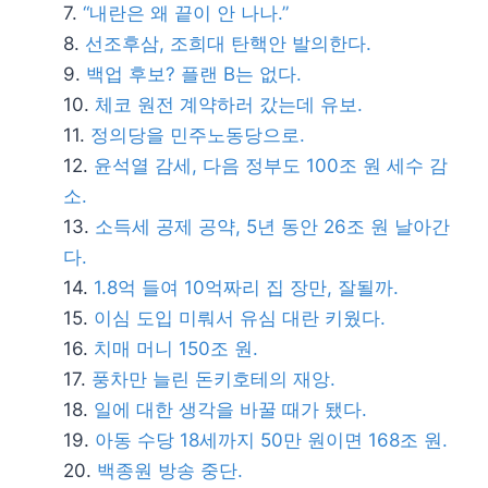
“내란은 왜 끝이 안 나나.”
선조후삼, 조희대 탄핵안 발의한다.
백업 후보? 플랜 B는 없다.
체코 원전 계약하러 갔는데 유보.
정의당을 민주노동당으로.
윤석열 감세, 다음 정부도 100조 원 세수 감
소.
소득세 공제 공약, 5년 동안 26조 원 날아간
다.
1.8억 들여 10억짜리 집 장만, 잘될까.
이심 도입 미뤄서 유심 대란 키웠다.
치매 머니 150조 원.
풍차만 늘린 돈키호테의 재앙.
일에 대한 생각을 바꿀 때가 됐다.
아동 수당 18세까지 50만 원이면 168조 원.
백종원 방송 중단.