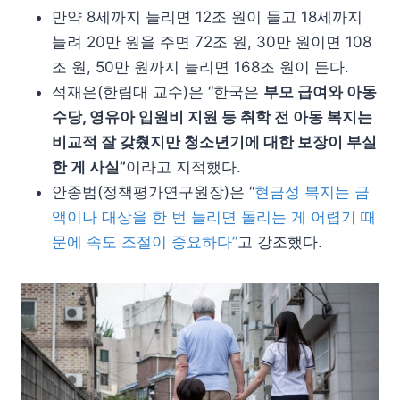
만약 8세까지 늘리면 12조 원이 들고 18세까지
늘려 20만 원을 주면 72조 원, 30만 원이면 108
조 원, 50만 원까지 늘리면 168조 원이 든다.
석재은(한림대 교수)은 “한국은
부모 급여와 아동
수당, 영유아 입원비 지원 등 취학 전 아동 복지는
비교적 잘 갖췄지만 청소년기에 대한 보장이 부실
한 게 사실”
이라고 지적했다.
안종범(정책평가연구원장)은 “
현금성 복지는 금
액이나 대상을 한 번 늘리면 돌리는 게 어렵기 때
문에 속도 조절이 중요하다”
고 강조했다.