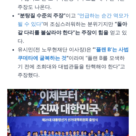
주장도 나온다.
“분탕질 수준의 주장”
이고
“언급하는 순간 역모가
될 수 있다”
며 조심스러워하는 분위기지만
“돌아
갈 다리를 불살라야 한다”는 주장이 힘을
얻고 있
다.
유시민(전 노무현재단 이사장)은
“
‘플랜 B’는 사법
쿠데타에 굴복하는 것
”
이라며 “플랜 B를 모색하
기 전에 조희대와 대법관들을 탄핵해야 한다”고
주장했다.