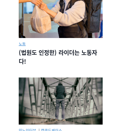
노동
(법원도 인정한) 라이더는 노동자
다!
민노인터뷰.
|
캡콜드케이스.