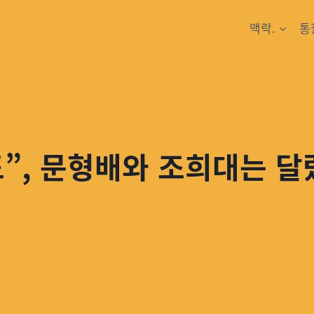
맥락.
통
”, 문형배와 조희대는 달