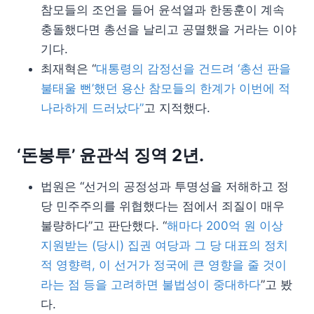
참모들의 조언을 들어 윤석열과 한동훈이 계속
충돌했다면 총선을 날리고 공멸했을 거라는 이야
기다.
최재혁은 “
대통령의 감정선을 건드려 ‘총선 판을
불태울 뻔’했던 용산 참모들의 한계가 이번에 적
나라하게 드러났다”
고 지적했다.
‘돈봉투’ 윤관석 징역 2년.
법원은 “선거의 공정성과 투명성을 저해하고 정
당 민주주의를 위협했다는 점에서 죄질이 매우
불량하다”고 판단했다. “
해마다 200억 원 이상
지원받는 (당시) 집권 여당과 그 당 대표의 정치
적 영향력, 이 선거가 정국에 큰 영향을 줄 것이
라는 점 등을 고려하면 불법성이 중대하다
”고 봤
다.