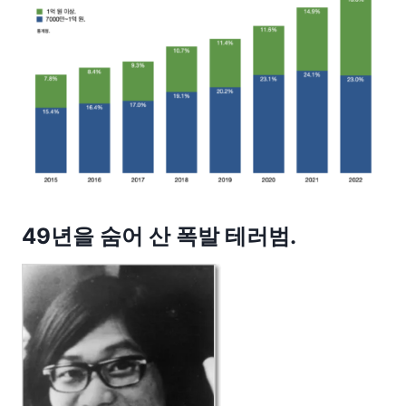
49년을 숨어 산 폭발 테러범.