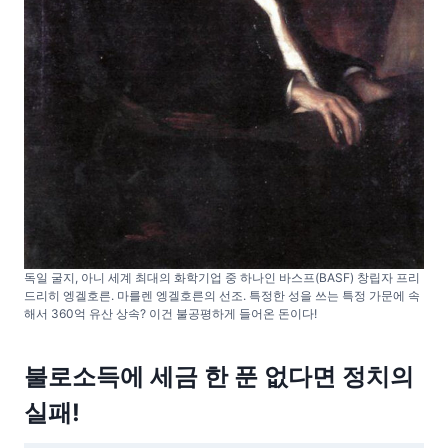
독일 굴지, 아니 세계 최대의 화학기업 중 하나인 바스프(BASF) 창립자 프리
드리히 엥겔호른. 마를렌 엥겔호른의 선조. 특정한 성을 쓰는 특정 가문에 속
해서 360억 유산 상속? 이건 불공평하게 들어온 돈이다!
불로소득에 세금 한 푼 없다면 정치의
실패!