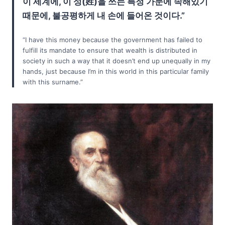
이 세계에, 이 성(姓)을 쓰는 특정 가문에 속해있기
때문에, 불공평하게 내 손에 들어온 것이다.”
“I have this money because the government has failed to
fulfill its mandate to ensure that wealth is distributed in
society in such a way that it doesn’t end up unequally in my
hands, just because I’m in this world in this particular family
with this surname.”