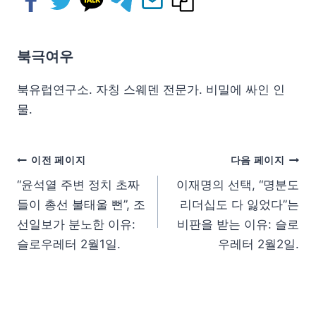
북극여우
북유럽연구소. 자칭 스웨덴 전문가. 비밀에 싸인 인
물.
이전 페이지
다음 페이지
“윤석열 주변 정치 초짜
이재명의 선택, “명분도
들이 총선 불태울 뻔”, 조
리더십도 다 잃었다”는
선일보가 분노한 이유:
비판을 받는 이유: 슬로
슬로우레터 2월1일.
우레터 2월2일.