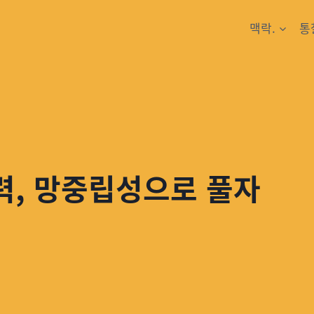
맥락.
통
력, 망중립성으로 풀자