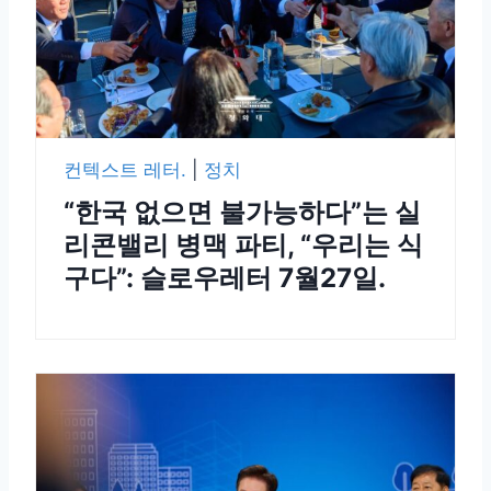
컨텍스트 레터.
|
정치
“한국 없으면 불가능하다”는 실
리콘밸리 병맥 파티, “우리는 식
구다”: 슬로우레터 7월27일.