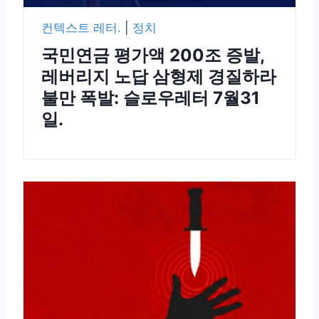
컨텍스트 레터.
|
정치
국민연금 평가액 200조 증발,
레버리지 노답 삼형제 경질하라
불만 폭발: 슬로우레터 7월31
일.