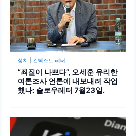
정치
|
컨텍스트 레터.
“죄질이 나쁘다”, 오세훈 유리한
여론조사 언론에 내보내려 작업
했나: 슬로우레터 7월23일.