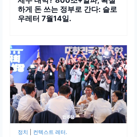
세수 대박? 800조+알파, 확실
하게 돈 쓰는 정부로 간다: 슬로
우레터 7월14일.
정치
|
컨텍스트 레터.