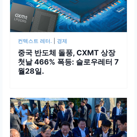
컨텍스트 레터.
|
경제
중국 반도체 돌풍, CXMT 상장
첫날 466% 폭등: 슬로우레터 7
월28일.