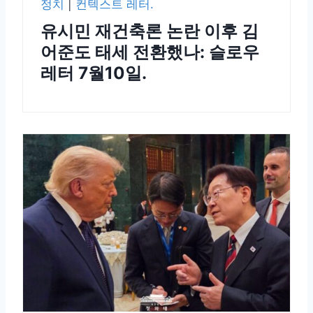
정치
|
컨텍스트 레터.
유시민 재건축론 논란 이후 김
어준도 태세 전환했나: 슬로우
레터 7월10일.