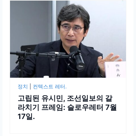
정치
|
컨텍스트 레터.
고립된 유시민, 조선일보의 갈
라치기 프레임: 슬로우레터 7월
17일.