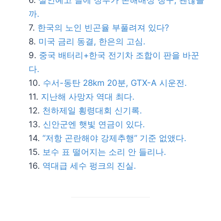
살인예고 글에 정부가 손해배상 청구, 괜찮을
까.
한국의 노인 빈곤율 부풀려져 있다?
미국 금리 동결, 한은의 고심.
중국 배터리+한국 전기차 조합이 판을 바꾼
다.
수서-동탄 28km 20분, GTX-A 시운전.
지난해 사망자 역대 최다.
천하제일 횡령대회 신기록.
신안군엔 햇빛 연금이 있다.
“저항 곤란해야 강제추행” 기준 없앴다.
보수 표 떨어지는 소리 안 들리나.
역대급 세수 펑크의 진실.