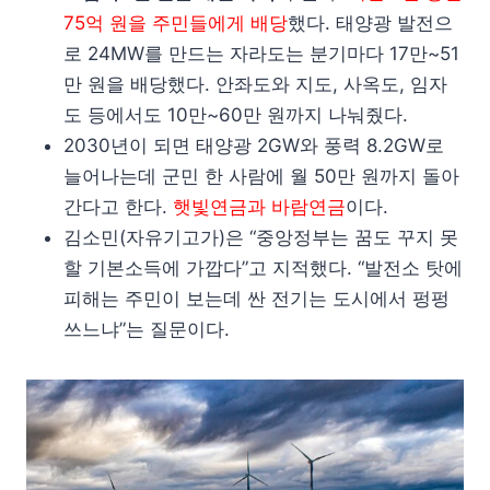
75억 원을 주민들에게 배당
했다. 태양광 발전으
로 24MW를 만드는 자라도는 분기마다 17만~51
만 원을 배당했다. 안좌도와 지도, 사옥도, 임자
도 등에서도 10만~60만 원까지 나눠줬다.
2030년이 되면 태양광 2GW와 풍력 8.2GW로
늘어나는데 군민 한 사람에 월 50만 원까지 돌아
간다고 한다.
햇빛연금과 바람연금
이다.
김소민(자유기고가)은 “중앙정부는 꿈도 꾸지 못
할 기본소득에 가깝다”고 지적했다. “발전소 탓에
피해는 주민이 보는데 싼 전기는 도시에서 펑펑
쓰느냐”는 질문이다.