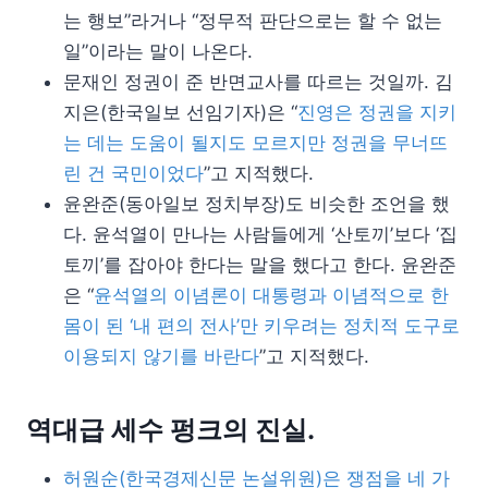
는 행보”라거나 “정무적 판단으로는 할 수 없는
일”이라는 말이 나온다.
문재인 정권이 준 반면교사를 따르는 것일까. 김
지은(한국일보 선임기자)은 “
진영은 정권을 지키
는 데는 도움이 될지도 모르지만 정권을 무너뜨
린 건 국민이었다
”고 지적했다.
윤완준(동아일보 정치부장)도 비슷한 조언을 했
다. 윤석열이 만나는 사람들에게 ‘산토끼’보다 ‘집
토끼’를 잡아야 한다는 말을 했다고 한다. 윤완준
은 “
윤석열의 이념론이 대통령과 이념적으로 한
몸이 된 ‘내 편의 전사’만 키우려는 정치적 도구로
이용되지 않기를 바란다
”고 지적했다.
역대급 세수 펑크의 진실.
허원순(한국경제신문 논설위원)은 쟁점을 네 가