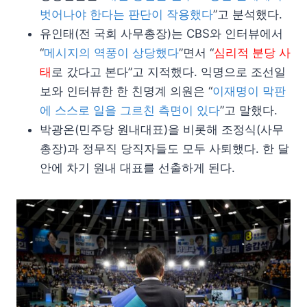
벗어나야 한다는 판단이 작용했다
”고 분석했다.
유인태(전 국회 사무총장)는 CBS와 인터뷰에서
“
메시지의 역풍이 상당했다
”면서 “
심리적 분당 사
태
로 갔다고 본다”고 지적했다. 익명으로 조선일
보와 인터뷰한 한 친명계 의원은 “
이재명이 막판
에 스스로 일을 그르친 측면이 있다
”고 말했다.
박광온(민주당 원내대표)을 비롯해 조정식(사무
총장)과 정무직 당직자들도 모두 사퇴했다. 한 달
안에 차기 원내 대표를 선출하게 된다.