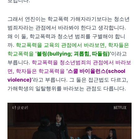
보입니다.
그래서 연진이는 학교폭력 가해자라기보다는 청소년
범죄자라는 관점에서 바라봐야 한다고 생각합니다.
왜 이 둘, 학교폭력과 청소년 범죄를 구별해야 합니
까.
학교폭력을 교육의 관점에서 바라보면, 학자들은
학교폭력을
‘불링(bullying; 괴롭힘, 따돌림)’
이라고
부릅니다.
학교폭력을 청소년범죄의 관점에서 바라보
면, 학자들은 학교폭력을
‘스쿨 바이올런스(school
violence)
’
라고 부릅니다. 그 둘은 접근법도 다르고,
가해학생의 일탈행위를 바라보는 관점도 다릅니다.