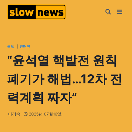
해법.
|
인터뷰
“윤석열 핵발전 원칙
폐기가 해법…12차 전
력계획 짜자”
이경숙
2025년 07월16일.