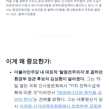
16일 서울 광화문 이순신 동상 앞에서 열린 ‘신규원전 추진발언 규탄 긴급기
자회견’에서 이헌석 에너지정의행동 정책위원(왼쪽)이 발언하고 있다. 이 행
사는 환경운동연합, 녹색연합 등 탈핵시민행동, 종교환경회의 주최로 열렸
다. 사진 : 탈핵시민행동
이게 왜 중요한가:
더불어민주당 내 대표적 ‘탈원전주의자’로 꼽히던
환경부 장관 후보자 김성환이 달라졌다
. 그는 15
일 열린 국회 인사청문회에서 “11차 전력수급계
획에 따른 것”이라면서
“재생에너지와 원전을 섞
어야 한다”
는 견해를 밝혔다. 그는 대통령선거 당
시
이재명 선거대책위원회에서 정책본부 공동본