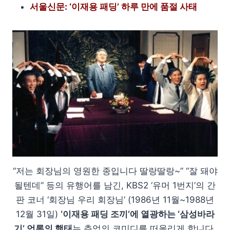
서울신문: ‘이재용 패딩’ 하루 만에 품절 사태
“저는 회장님의 영원한 종입니다 딸랑딸랑~” “잘 돼야
될텐데” 등의 유행어를 남긴, KBS2 ‘유머 1번지’의 간
판 코너 ‘회장님 우리 회장님’ (1986년 11월~1988년
12월 31일)
‘이재용 패딩 조끼’에 열광하는 ‘삼성바라
기’ 언론의 행태
는 추억의 코미디를 떠올리게 합니다.