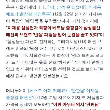
이 회장의 베트남 출장길 패션에 가장 먼저 집중한 언
론은 서울경제입니다.
[“어, 삼성 옷 입었네”…이재용
베트남 출장길 패딩룩은]
(12월 22일 신미진 기자)는
이 회장의 ‘패딩룩’을 부각했습니다. 기사 첫머리에
“이재용 삼성전자 회장이 베트남 출장길에 삼성물산
패션의 브랜드 ‘빈폴’ 패딩을 입어 눈길을 끌고 있다”
며
“삼성물산 패션이 전개하는 트래디셔널(TD) 패션 브
랜드 빈폴의 ‘남성 애쉬 코듀로이 다운베스트’라고 보
도했습니다. 서울경제는 이 회장이 “평소 브랜드 로고
가 드러나지 않는 옷을 선호”하지만 “기내에서 편하게
입고 벗기 위해 패딩 조끼를 선택한 것으로 보인다”는
패션 관계자 발언을 덧붙였는데요.
머니투데이
[베스트 어디 거예요?…‘완판남’ 이재용,
출장길 패션은?]
(12월 21일 차유채 기자)도 제품명과
가격을 상세히 보도하며
“이번 아우터 역시 ‘완판남’