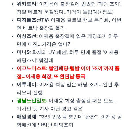
위키트리:
이재용이 출장길에 입었던 ‘패딩 조끼’,
정말 빠르게 품절됐다..가격이 놀랍다(+정보)
디지틀조선TV:
이재용 글로벌 행보 본격화, 이번
엔 베트남 출장길 올라
여성조선:
이재용 출장길에 입은 패딩조끼 하루
만에 매진…가격은 얼마?
머니S:
화제의 ‘JY 패션’, 하루 만에 품절 ‘이재용
패딩조끼’ 뭐길래
이코노미스트: 빨간패딩·립밤 이어 ‘조끼’까지 품
절…이재용 회장, 또 완판남 등극
이투데이:
이재용 회장 입은 패딩 조끼…완판 후
리오더 진행
경남도민일보:
이재용 회장 출장길 패션 보도…
기사인 듯 기사 아닌 광고 같은
매일경제:
“한번 입었을 뿐인데 ‘완판’”…이재용 공
항패션에 난리난 패딩조끼