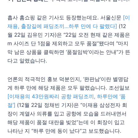
흡사 홈쇼핑 같은 기사도 등장했는데요. 서울신문
[이
재용, 출장길에 패딩조끼…하루 만에 다 팔렸다]
(12
월 22일 김유민 기자)은 “22일 오전 현재 같은 제품은
m 사이즈 단 1점을 제외하고 모두 품절”됐다며 “마지
막 남은 상품을 클릭하면 ‘품절임박’이라는 안내”가 뜬
다고 알렸습니다.
언론의 적극적인 홍보 덕분인지, ‘완판남’이란 별명답
게 하루 만에 해당 제품은 모두 팔렸습니다. 조선일보
[이재용의 43만원짜리 공항 패딩조끼, 하루만에 ‘품
절’]
(12월 22일 정채빈 기자)은 “이재용 삼성전자 회
장이 계열사 의류를 입고 공항에 모습을 드러내면서
해당 제품이 품절 대란을 빚었”는데 이 회장이 입고
나타난 지 “하루 만에 동이 났다”고 보도했습니다.