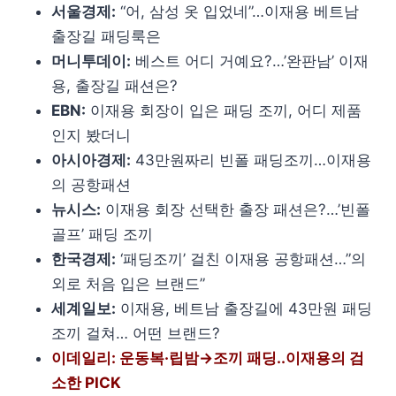
서울경제:
“어, 삼성 옷 입었네”…이재용 베트남
출장길 패딩룩은
머니투데이:
베스트 어디 거예요?…’완판남’ 이재
용, 출장길 패션은?
EBN:
이재용 회장이 입은 패딩 조끼, 어디 제품
인지 봤더니
아시아경제:
43만원짜리 빈폴 패딩조끼…이재용
의 공항패션
뉴시스:
이재용 회장 선택한 출장 패션은?…’빈폴
골프’ 패딩 조끼
한국경제:
‘패딩조끼’ 걸친 이재용 공항패션…”의
외로 처음 입은 브랜드”
세계일보:
이재용, 베트남 출장길에 43만원 패딩
조끼 걸쳐… 어떤 브랜드?
이데일리: 운동복·립밤→조끼 패딩..이재용의 검
소한 PICK