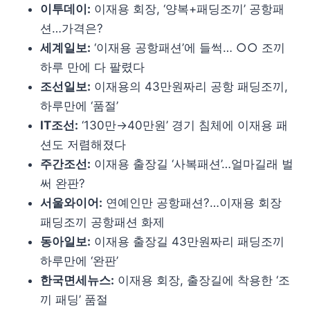
이투데이:
이재용 회장, ‘양복+패딩조끼’ 공항패
션…가격은?
세계일보:
‘이재용 공항패션’에 들썩… ○○ 조끼
하루 만에 다 팔렸다
조선일보:
이재용의 43만원짜리 공항 패딩조끼,
하루만에 ‘품절’
IT조선:
‘130만→40만원’ 경기 침체에 이재용 패
션도 저렴해졌다
주간조선:
이재용 출장길 ‘사복패션’…얼마길래 벌
써 완판?
서울와이어:
연예인만 공항패션?…이재용 회장
패딩조끼 공항패션 화제
동아일보:
이재용 출장길 43만원짜리 패딩조끼
하루만에 ‘완판’
한국면세뉴스:
이재용 회장, 출장길에 착용한 ‘조
끼 패딩’ 품절