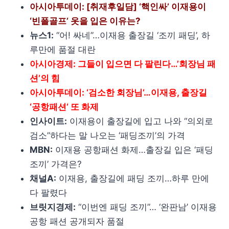
아시아투데이: [취재후일담] ‘핵인싸’ 이재용이
‘빈폴골프’ 옷을 입은 이유는?
뉴스1:
“어! 싸네”…이재용 출장길 ‘조끼 패딩’, 하
루만에 품절 대란
아시아경제: 그들이 입으면 다 팔린다…’회장님 패
션’의 힘
아시아투데이: ‘검소한 회장님’…이재용, 출장길
‘공항패션’ 또 화제
인사이트:
이재용이 출장길에 입고 나와 “의외로
검소”하다는 말 나오는 ‘패딩조끼’의 가격
MBN:
이재용 공항패션 화제…출장길 입은 ‘패딩
조끼’ 가격은?
채널A:
이재용, 출장길에 패딩 조끼…하루 만에
다 팔렸다
브릿지경제:
“이번엔 패딩 조끼”… ‘완판남’ 이재용
공항 패션 공개되자 품절