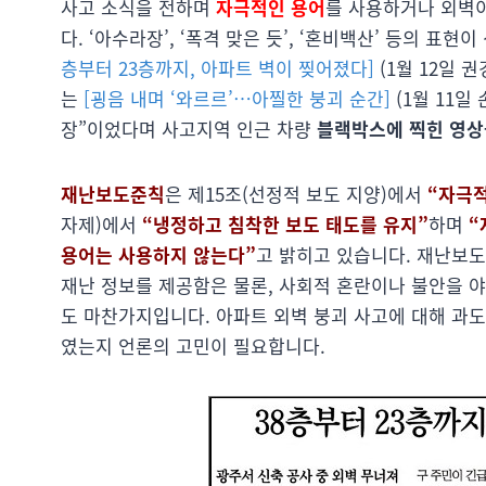
사고 소식을 전하며
자극적인 용어
를 사용하거나 외벽
다. ‘아수라장’, ‘폭격 맞은 듯’, ‘혼비백산’ 등의 
층부터 23층까지, 아파트 벽이 찢어졌다]
(1월 12일 
는
[굉음 내며 ‘와르르’…아찔한 붕괴 순간]
(1월 11일
장”이었다며 사고지역 인근 차량
블랙박스에 찍힌 영상
재난보도준칙
은 제15조(선정적 보도 지양)에서
“자극적
자제)에서
“냉정하고 침착한 보도 태도를 유지”
하며
“
용어는 사용하지 않는다”
고 밝히고 있습니다. 재난보
재난 정보를 제공함은 물론, 사회적 혼란이나 불안을 
도 마찬가지입니다. 아파트 외벽 붕괴 사고에 대해 과도
였는지 언론의 고민이 필요합니다.