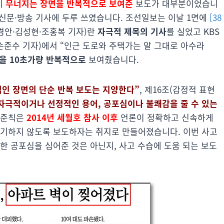
이
무너지는 장면을 반복적으로 보여준
보도가 대부분이었습니
표현이 신문·방송 기사에 두루 쓰였습니다. 조선일보는 이날 1면에
[38
권경안·김성현·조홍복 기자)란
자극적 제목의 기사
를 실었고 KBS
 손준수 기자)에서 “인근 도로와 주택가는 말 그대로 아수라
을 10초가량 반복적으로
보여줬습니다.
인 장면의 단순 반복 보도는 지양한다”
, 제16조(감정적 표현
자극적이거나 선정적인 용어, 공포심이나 불쾌감을 줄 수 있는
도준칙은
2014년 세월호 참사 이후
언론이 정확하고 신속하게
야기하지 않도록 보도하자는 취지로 만들어졌습니다. 이번 사고
한 공포심을 심어준 것은 아닌지, 사고 수습에 도움 되는 보도