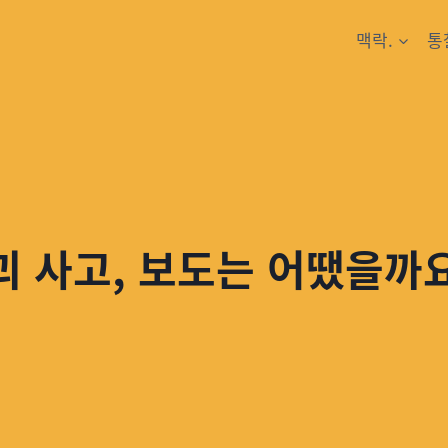
맥락.
통
괴 사고, 보도는 어땠을까