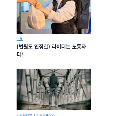
노동
(법원도 인정한) 라이더는 노동자
다!
민노인터뷰.
|
캡콜드케이스.