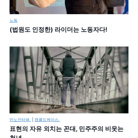
노동
(법원도 인정한) 라이더는 노동자다!
민노인터뷰.
|
캡콜드케이스.
표현의 자유 외치는 꼰대, 민주주의 비웃는
청년