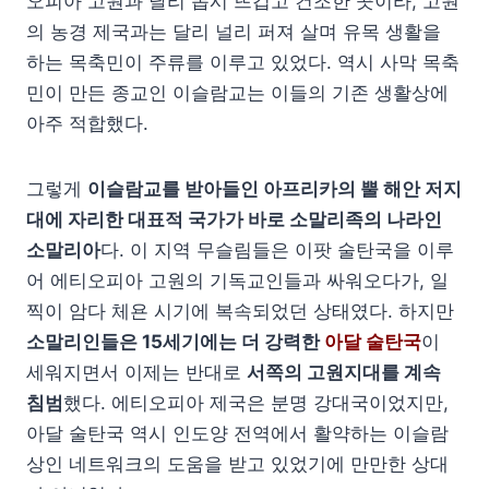
오피아 고원과 달리 몹시 뜨겁고 건조한 곳이라, 고원
의 농경 제국과는 달리 널리 퍼져 살며 유목 생활을
하는 목축민이 주류를 이루고 있었다. 역시 사막 목축
민이 만든 종교인 이슬람교는 이들의 기존 생활상에
아주 적합했다.
그렇게
이슬람교를 받아들인 아프리카의 뿔 해안 저지
대에 자리한 대표적 국가가 바로 소말리족의 나라인
소말리아
다. 이 지역 무슬림들은 이팟 술탄국을 이루
어 에티오피아 고원의 기독교인들과 싸워오다가, 일
찍이 암다 체욘 시기에 복속되었던 상태였다. 하지만
소말리인들은 15세기에는 더 강력한
아달 술탄국
이
세워지면서 이제는 반대로
서쪽의 고원지대를 계속
침범
했다. 에티오피아 제국은 분명 강대국이었지만,
아달 술탄국 역시 인도양 전역에서 활약하는 이슬람
상인 네트워크의 도움을 받고 있었기에 만만한 상대