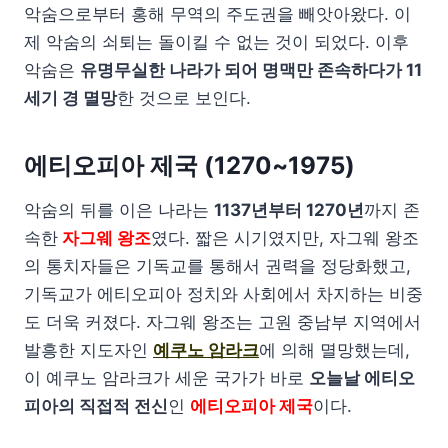
악숨으로부터 홍해 무역의 주도권을 빼앗아왔다. 이
제 악숨의 쇠퇴는 돌이킬 수 없는 것이 되었다. 이후
악숨은
유명무실한 나라가 되어 명맥만 존속하다가 11
세기 경 멸망
한 것으로 보인다.
에티오피아 제국 (1270~1975)
악숨의 뒤를 이은 나라는
1137년부터 1270년
까지 존
속한
자그웨 왕조
였다. 짧은 시기였지만, 자그웨 왕조
의 통치자들은 기독교를 통해서 권력을 정당화했고,
기독교가 에티오피아 정치와 사회에서 차지하는 비중
도 더욱 커졌다. 자그웨 왕조는 고원 중남부 지역에서
발흥한 지도자인
예쿠노 암라크
에 의해 멸망했는데,
이 예쿠노 암라크가 세운 국가가 바로
오늘날 에티오
피아의 직접적 전신
인
에티오피아 제국
이다.