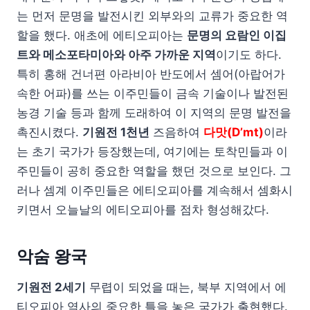
는 먼저 문명을 발전시킨 외부와의 교류가 중요한 역
할을 했다. 애초에 에티오피아는
문명의 요람인 이집
트와 메소포타미아와 아주 가까운 지역
이기도 하다.
특히 홍해 건너편 아라비아 반도에서 셈어(아랍어가
속한 어파)를 쓰는 이주민들이 금속 기술이나 발전된
농경 기술 등과 함께 도래하여 이 지역의 문명 발전을
촉진시켰다.
기원전 1천년
즈음하여
다맛(D’mt)
이라
는 초기 국가가 등장했는데, 여기에는 토착민들과 이
주민들이 공히 중요한 역할을 했던 것으로 보인다. 그
러나 셈계 이주민들은 에티오피아를 계속해서 셈화시
키면서 오늘날의 에티오피아를 점차 형성해갔다.
악숨 왕국
기원전 2세기
무렵이 되었을 때는, 북부 지역에서 에
티오피아 역사의 중요한 틀을 놓은 국가가 출현했다.