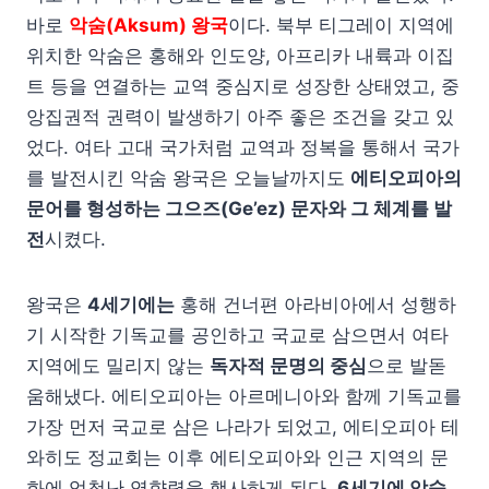
바로
악숨(Aksum) 왕국
이다. 북부 티그레이 지역에
위치한 악숨은 홍해와 인도양, 아프리카 내륙과 이집
트 등을 연결하는 교역 중심지로 성장한 상태였고, 중
앙집권적 권력이 발생하기 아주 좋은 조건을 갖고 있
었다. 여타 고대 국가처럼 교역과 정복을 통해서 국가
를 발전시킨 악숨 왕국은 오늘날까지도
에티오피아의
문어를 형성하는 그으즈(Ge’ez) 문자와 그 체계를 발
전
시켰다.
왕국은
4세기에는
홍해 건너편 아라비아에서 성행하
기 시작한 기독교를 공인하고 국교로 삼으면서 여타
지역에도 밀리지 않는
독자적 문명의 중심
으로 발돋
움해냈다. 에티오피아는 아르메니아와 함께 기독교를
가장 먼저 국교로 삼은 나라가 되었고, 에티오피아 테
와히도 정교회는 이후 에티오피아와 인근 지역의 문
화에 엄청난 영향력을 행사하게 된다.
6세기에 악숨