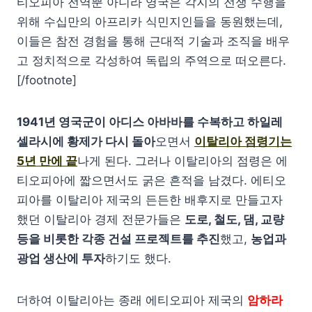
티오피아 전역뿐 아니라 영국은 각지의 전쟁 수행을
위해 수십만의 아프리카 식민지인들을 동원했는데,
이들은 참전 경험을 통해 근대적 기술과 조직을 배우
고 정치적으로 각성하여 독립의 주역으로 떠오른다.
[/footnote]
1941년 영국군이 아디스 아바바를 수복하고 하일레
셀라시에 황제가 다시 돌아
오면서
이탈리아 점령기는
5년 만에 끝
나게 된다. 그러나 이탈리아의 점령은 에
티오피아에 짧으면서도 굵은 흔적을 남겼다. 에티오
피아를 이탈리아 제국의 든든한 배후지로 만들고자
했던 이탈리아 경제 전문가들은
도로, 철도, 댐, 교량
등을 비롯한 각종 건설 프로젝트를 추진
했고,
농업과
광업 생산에 투자
하기도 했다.
더하여 이탈리아는 종래 에티오피아 제국의
암하라