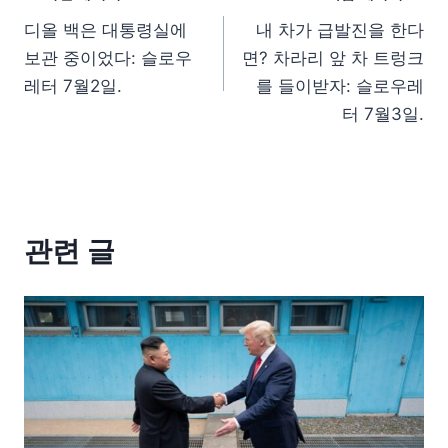
디올 백은 대통령실에
내 차가 급발진을 한다
보관 중이었다: 슬로우
면? 차라리 앞 차 트렁크
레터 7월2일.
를 들이받자: 슬로우레
터 7월3일.
관련 글