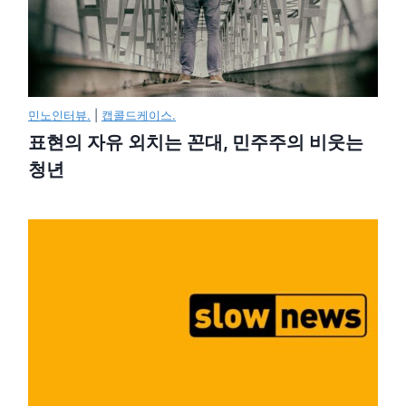
민노인터뷰.
|
캡콜드케이스.
표현의 자유 외치는 꼰대, 민주주의 비웃는
청년